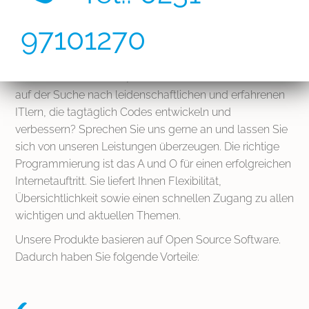
und Ihre Leistungen: Sie dient auch zuverlässig der
nachhaltigen Kundenakquisition.
97101270
Neben der ansprechenden Erscheinung ist eine
komfortable Bedienung, verbunden mit einer
einwandfreien Technik, absolut unerlässlich. Sind Sie
auf der Suche nach leidenschaftlichen und erfahrenen
ITlern
, die tagtäglich Codes entwickeln und
verbessern? Sprechen Sie uns gerne an und lassen Sie
sich von unseren Leistungen überzeugen. Die richtige
Programmierung ist das A und O für einen erfolgreichen
Internetauftritt. Sie liefert Ihnen Flexibilität,
Übersichtlichkeit sowie einen schnellen Zugang zu allen
wichtigen und aktuellen Themen.
Unsere Produkte basieren auf Open Source Software.
Dadurch haben Sie folgende Vorteile: