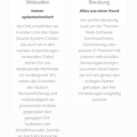
Webseiten
Beratung
Immer
Alles aus einer Hand
systemorientiert
Sie suchen Beratung
Als CMS empfehlen wir
rund um die Themen
in erster Linie das Open
Web-Software,
Source System Contao,
Suchmaschinen-
das auch wir in den
Optimierung oder
meisten Entwicklungen
weitere IT-Themen? Mit
verwenden. Dabei
unseren individuellen
stehen für uns
Beratungsleistungen
bedeutende Merkmale
aus einer Hand haben
im Vordergrund. Wir
Sie mit uns genau den
sehen die Sicherheit,
richtigen Partner
die intuitive
gefunden, der Ihre
Benutzerführung und
Vorstellungen sorgfältig
Vollständigkeit als
umsetzt.
gravierende Vorteile
gegenüber den
gängigen CM-
Systemen wie
WordPress oder Joomla
an. Nach Rücksprache