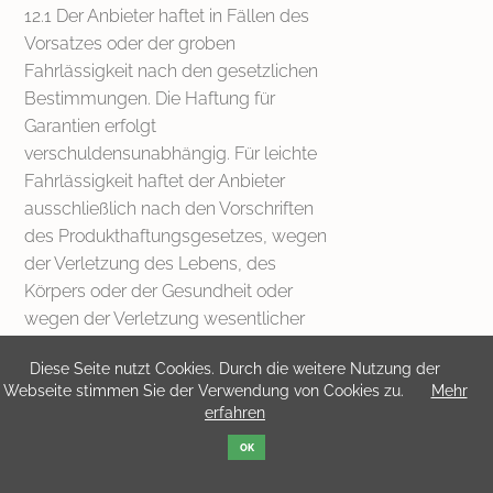
12.1 Der Anbieter haftet in Fällen des
Vorsatzes oder der groben
Fahrlässigkeit nach den gesetzlichen
Bestimmungen. Die Haftung für
Garantien erfolgt
verschuldensunabhängig. Für leichte
Fahrlässigkeit haftet der Anbieter
ausschließlich nach den Vorschriften
des Produkthaftungsgesetzes, wegen
der Verletzung des Lebens, des
Körpers oder der Gesundheit oder
wegen der Verletzung wesentlicher
Vertragspflichten. Der
Diese Seite nutzt Cookies. Durch die weitere Nutzung der
Schadensersatzanspruch für die leicht
Webseite stimmen Sie der Verwendung von Cookies zu.
Mehr
fahrlässige Verletzung wesentlicher
erfahren
Vertragspflichten ist jedoch auf den
OK
vertragstypischen, vorhersehbaren
Schaden begrenzt, soweit nicht wegen