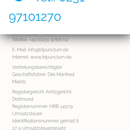
Tripunctum GmbH
97101270
In den Stämmen 28a
44265 Dortmund
Telefon: +49 (0)231 97101270
Telefax: +49 (0)231 9766712
E-Mail: info@tripunctum.de
Internet: www.tripunctum.de
Vertretungsberechtigter
Geschäftsführer: Dirk Manfred
Maintz
Registergericht: Amtsgericht
Dortmund
Registernummer: HRB 14579
Umsatzsteuer-
Identifikationsnummer gemäß §
27 a Umsatzsteuergesetz: