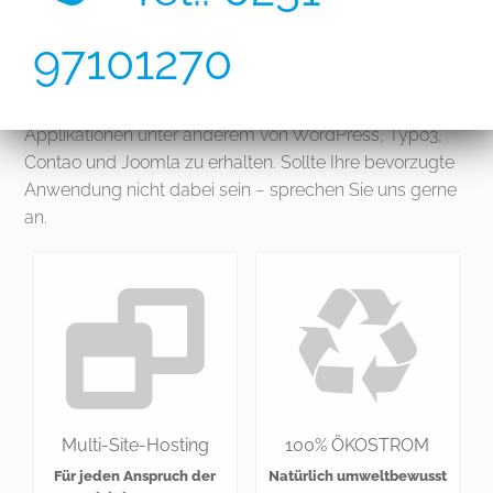
erstellt.
97101270
Durch unser Hosting haben Sie die Möglichkeit, mit
einem Mausklick die Installation von diversen
Applikationen unter anderem von WordPress, Typo3,
Contao und Joomla zu erhalten. Sollte Ihre bevorzugte
Anwendung nicht dabei sein − sprechen Sie uns gerne
an.
Multi-Site-Hosting
100% ÖKOSTROM
Für jeden Anspruch der
Natürlich umweltbewusst